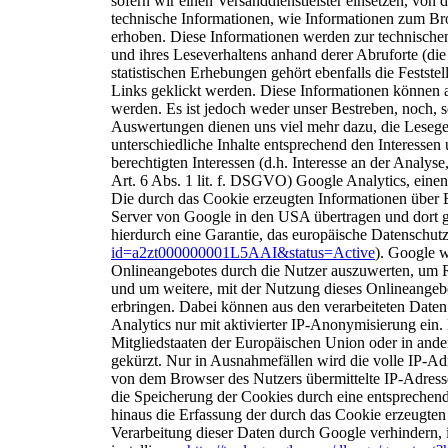
sofern wir einen Versanddienstleister einsetzen, vo
technische Informationen, wie Informationen zum B
erhoben.
Diese Informationen werden zur technische
und ihres Leseverhaltens anhand derer Abruforte (die
statistischen Erhebungen gehört ebenfalls die Festste
Links geklickt werden. Diese Informationen können 
werden. Es ist jedoch weder unser Bestreben, noch,
s
Auswertungen dienen uns viel
mehr dazu, die Lesege
unterschiedliche Inhalte entsprechend den Interessen
berechtigten Interessen (d.h. Interesse an der Analy
Art. 6 Abs. 1 lit. f. DSGVO) Google Analytics, eine
Die durch das Cookie erzeugten
Informationen über 
Server von Google in
den USA übertragen und dort g
hierdurch eine Garantie, das europäische
Datenschutz
id=a2zt000000001L5AAI&status=Active
).
Google w
Onlineangebotes durch die
Nutzer auszuwerten, um R
und um
weitere, mit der Nutzung dieses Onlineangeb
erbringen. Dabei können aus den verarbeiteten Daten
Analytics nur mit aktivierter IP-Anonymisierung ein
Mitgliedstaaten der Europäischen Union oder in an
gekürzt. Nur in Ausnahmefällen wird die volle IP-A
von dem Browser des Nutzers übermittelte IP-Adres
die Speicherung der Cookies durch eine entsprechen
hinaus die Erfassung der durch das Cookie erzeugte
Verarbeitung dieser Daten durch Google verhindern,