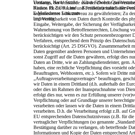
Vorname, Name
Straße
Klaus Schober
Quäkerstras
Umfangs, der Umstände und der Zwecke der Verarbe
Hausnr.
PLZ Ort
Land
Kontakt(at)einfach-alles-on
Risikos für die Rechte und Freiheiten natürlicher
Pers
E-Mailadresse
Link zum
angemessenes Schutzniveau zu
gewährleisten; Zu de
Impressum
und Verfügbarkeit
von Daten durch Kontrolle des phy
Eingabe,
Weitergabe, der Sicherung der Verfügbarkei
Wahrnehmung von Betroffenenrechten, Löschung von
berücksichtigen wir den Schutz personenbezogener D
Verfahren, entsprechend dem Prinzip des Datenschut
berücksichtigt (Art. 25 DSGVO).
Z
usammenarbeit
mi
Daten gegenüber anderen Personen und Unternehm
sonst Zugriff auf die Daten gewähren,
erfolgt dies n
Daten an Dritte, wie an
Zahlungsdienstleister, gem. Ar
haben, eine
rechtliche Verpflichtung dies vorsieht od
Beauftragten, Webhostern, etc.).
Sofern wir Dritte mi
„Auftragsverarbeitungsvertrages“ beauftragen,
gesch
wir Daten in einem Drittland (d.h. außerhalb der E
oder dies im Rahmen der Inanspruchnahme von Diens
erfolgt dies nur, wenn es zur Erfüllung unserer (vor)
Verpflichtung oder auf Grundlage unserer
berechtigte
verarbeiten oder lassen wir
die Daten in einem Dritt
verarbeiten. D.h.
die Verarbeitung erfolgt z.B. auf Gr
EU
entsprechenden Datenschutzniveaus (z.B. für die
vertraglicher Verpflichtungen (so genannte „Standard
Bestätigung darüber zu verlangen, ob betreffende Da
Informationen und Kopie der Daten entsprechend A