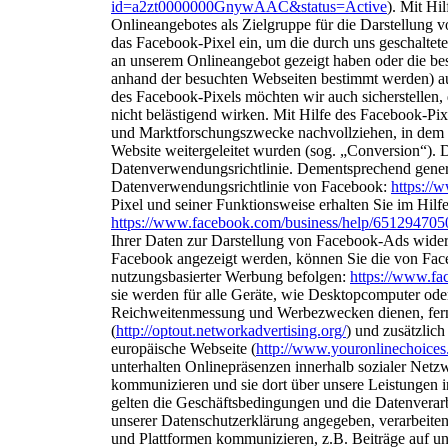
id=a2zt0000000GnywAAC&status=Active
).
Mit Hil
Onlineangebotes als Zielgruppe
für die Darstellung
das Facebook-Pixel
ein, um die durch uns geschalte
an
unserem Onlineangebot gezeigt haben oder die b
anhand der besuchten Webseiten bestimmt werden) au
des Facebook-Pixels möchten wir auch sicherstelle
nicht belästigend wirken. Mit Hilfe des Facebook-Pi
und Marktforschungszwecke nachvollziehen, in dem
Website weitergeleitet wurden (sog.
„Conversion“).
D
Datenverwendungsrichtlinie.
Dementsprechend genere
Datenverwendungsrichtlinie von
Facebook:
https://
Pixel und seiner
Funktionsweise erhalten Sie im Hilf
https://www.facebook.com/business/help/65129470
Ihrer Daten zur Darstellung von Facebook-Ads
wider
Facebook angezeigt werden,
können Sie die von Face
nutzungsbasierter
Werbung befolgen:
https://www.fa
sie
werden für alle Geräte, wie Desktopcomputer od
Reichweitenmessung und Werbezwecken dienen, fern
(
http://optout.networkadvertising.org/
) und zusätzlich
europäische Webseite
(
http://www.youronlinechoices
unterhalten Onlinepräsenzen innerhalb sozialer Net
kommunizieren und sie dort über unsere Leistungen 
gelten die Geschäftsbedingungen und die Datenverarb
unserer Datenschutzerklärung angegeben, verarbeiten
und Plattformen kommunizieren, z.B. Beiträge auf u