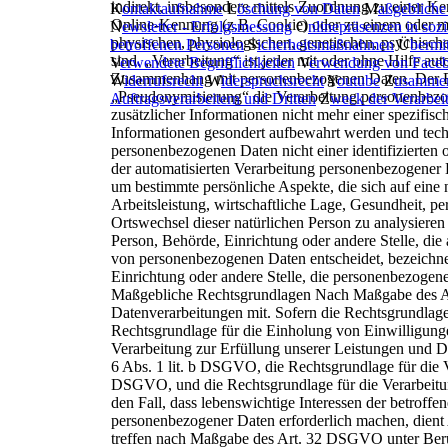
indirekt, insbesondere mittels Zuordnung zu einer
K
ontaktaufnahme
L
öschung von Daten
M
aßgebliche
Online-Kennung (z.B. Cookie) oder zu einem oder m
N
ewsletter - Erfolgsmessung
O
nlinepräsenzen in soz
physischen, physiologischen, genetischen, psychischen
betroffenen Personen
S
icherheitsmaßnahmen
Ü
bermit
sind.
„Verarbeitung“ ist jeder mit oder ohne Hilfe au
V
erwendete Begrifflichkeiten
V
erwendung von Faceb
Zusammenhang mit personenbezogenen Daten. Der Beg
W
iderrufsrecht
W
iderspruchsrecht
Y
outube
Z
usammen
„Pseudonymisierung“ die Verarbeitung personenbezo
Auftragsverarbeitern und Dritten
Z
weck der Verarbei
zusätzlicher Informationen nicht mehr einer spezifi
Informationen gesondert aufbewahrt werden und tech
personenbezogenen Daten nicht einer identifizierten
der automatisierten Verarbeitung personenbezogener D
um bestimmte persönliche Aspekte, die sich auf eine 
Arbeitsleistung, wirtschaftliche Lage, Gesundheit,
pe
Ortswechsel dieser natürlichen Person
zu analysieren
Person, Behörde, Einrichtung oder andere Stelle, die 
von personenbezogenen Daten entscheidet,
bezeichne
Einrichtung oder andere Stelle, die
personenbezogene 
M
aßgebliche
Rechtsgrundlagen
Nach Maßgabe des Ar
Datenverarbeitungen mit. Sofern die
Rechtsgrundlage 
Rechtsgrundlage für die Einholung
von Einwilligunge
Verarbeitung zur Erfüllung
unserer Leistungen und D
6 Abs. 1 lit. b
DSGVO, die Rechtsgrundlage für die Vera
DSGVO, und die Rechtsgrundlage für die Verarbeitung 
den Fall, dass lebenswichtige Interessen der betroffe
personenbezogener Daten erforderlich machen, dient 
treffen nach Maßgabe des Art. 32 DSGVO unter Berü