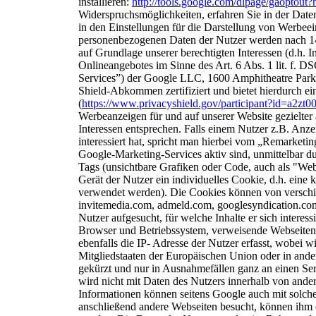
installieren:
http://tools.google.com/dlpage/gaoptout?
Widerspruchsmöglichkeiten, erfahren Sie in der
Date
in den Einstellungen für die
Darstellung von Werbee
personenbezogenen Daten der Nutzer werden nach 14
auf Grundlage unserer berechtigten Interessen (d.h. 
Onlineangebotes im Sinne des Art. 6 Abs. 1 lit. f.
Services”) der Google LLC, 1600 Amphitheatre Par
Shield-Abkommen zertifiziert und bietet hierdurch ei
(
https://www.privacyshield.gov/participant?id=a2
Werbeanzeigen für und auf unserer Website gezielte
Interessen entsprechen. Falls einem Nutzer z.B. Anz
interessiert hat, spricht man hierbei vom
„Remarketing
Google-Marketing-Services
aktiv sind, unmittelbar
Tags
(unsichtbare Grafiken oder Code, auch als "We
Gerät der Nutzer ein individuelles Cookie, d.h. eine 
verwendet werden). Die Cookies können von versch
invitemedia.com, admeld.com, googlesyndication.c
Nutzer aufgesucht, für welche Inhalte er sich
interess
Browser und Betriebssystem,
verweisende Webseiten
ebenfalls die IP-
Adresse der Nutzer erfasst, wobei w
Mitgliedstaaten der Europäischen Union oder in an
gekürzt und nur in Ausnahmefällen ganz an einen S
wird nicht mit Daten des Nutzers innerhalb von an
Informationen können seitens Google auch mit solch
anschließend andere Webseiten besucht, können ihm