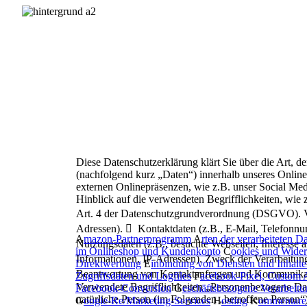
Diese Datenschutzerklärung klärt Sie über die Art
(nachfolgend kurz „Daten“) innerhalb unseres Onlin
externen Onlinepräsenzen, wie z.B. unser Social Med
Hinblick auf die verwendeten Begrifflichkeiten, wie
Art. 4 der Datenschutzgrundverordnung (DSGVO).
Adressen).

Kontaktdaten (z.B., E-Mail, Telefonn
A
mazon-Partnerprogramm
A
rten der verarbeiteten D
Nutzungsdaten (z.B., besuchte Webseiten, Interesse an
im Onlineshop und Kundenkonto
C
ookies und Wider
Informationen, IP-Adressen).
Z
weck
der Verarbeitun
Direktwerbung
E
inbindung von Diensten und Inhalten
Beantwortung von Kontaktanfragen und Kommunikat
Zugriffsdaten und Logfiles
F
acebook-Pixel, Custom 
V
erwendete
Begrifflichkeiten
„Personenbezogene Daten
Facebook-Conversion
G
eschäftsbezogene Verarbeitu
natürliche Person
(im Folgenden „betroffene Person“) 
G
oogle-Re/Marketing-Services
H
osting
K
ommentare 