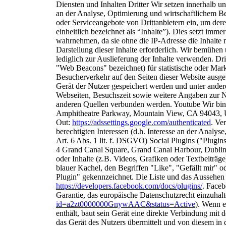
Diensten und Inhalten Dritter
Wir setzen innerhalb un
an der
Analyse, Optimierung und wirtschaftlichem Be
oder Serviceangebote von Drittanbietern ein, um dere
einheitlich bezeichnet als “Inhalte”).
Dies setzt immer 
wahrnehmen, da sie ohne die
IP-Adresse die Inhalte 
Darstellung dieser Inhalte
erforderlich. Wir bemühen 
lediglich zur
Auslieferung der Inhalte verwenden. Dri
"Web Beacons" bezeichnet) für statistische oder M
Besucherverkehr auf den Seiten dieser Website aus
Gerät der Nutzer gespeichert werden und unter ande
Webseiten, Besuchszeit sowie weitere Angaben zur
N
anderen Quellen verbunden
werden.
Y
outube
Wir bi
Amphitheatre Parkway, Mountain View,
CA 94043, 
Out:
https://adssettings.google.com/authenticated
.
V
e
berechtigten Interessen (d.h. Interesse an der Analy
Art. 6 Abs. 1 lit. f. DSGVO) Social Plugins ("Plugin
4 Grand Canal Square, Grand Canal
Harbour, Dublin
oder Inhalte (z.B. Videos,
Grafiken oder Textbeiträge
blauer Kachel,
den Begriffen "Like", "Gefällt mir"
Plugin" gekennzeichnet. Die Liste und das Aussehen
https://developers.facebook.com/docs/plugins/
.
Facebo
Garantie, das europäische
Datenschutzrecht einzuhalt
id=a2zt0000000GnywAAC&status=Active
).
Wenn ei
enthält, baut sein Gerät eine
direkte Verbindung mit d
das Gerät des
Nutzers übermittelt und von diesem in