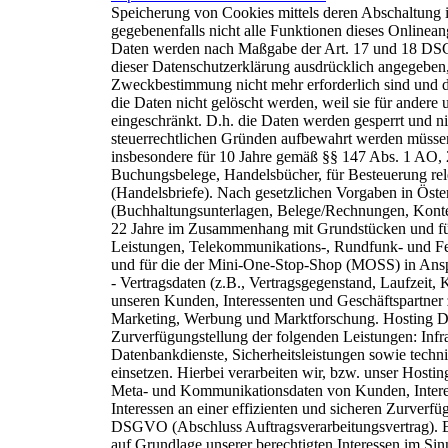
Speicherung von Cookies
mittels deren Abschaltung 
gegebenenfalls nicht alle Funktionen dieses Onlinea
Daten werden nach Maßgabe der Art. 17 und 18 DSG
dieser Datenschutzerklärung ausdrücklich angegeben
Zweckbestimmung nicht mehr erforderlich sind und 
die Daten nicht gelöscht werden, weil sie für andere
eingeschränkt. D.h. die Daten werden gesperrt
und ni
steuerrechtlichen Gründen
aufbewahrt werden müsse
insbesondere für 10 Jahre gemäß §§ 147 Abs. 1
AO, 
Buchungsbelege, Handelsbücher, für
Besteuerung rel
(Handelsbriefe).
Nach gesetzlichen Vorgaben in Öste
(Buchhaltungsunterlagen, Belege/Rechnungen, Konte
22 Jahre im Zusammenhang mit Grundstücken und f
Leistungen, Telekommunikations-, Rundfunk- und Fe
und für die der Mini-One-Stop-Shop (MOSS) in An
- Vertragsdaten (z.B., Vertragsgegenstand, Laufzeit,
unseren Kunden, Interessenten und Geschäftspartner
Marketing, Werbung und Marktforschung.
H
osting
D
Zurverfügungstellung der folgenden Leistungen:
Infr
Datenbankdienste,
Sicherheitsleistungen sowie tech
einsetzen.
Hierbei verarbeiten wir, bzw. unser Hostin
Meta- und Kommunikationsdaten von Kunden, Intere
Interessen an einer effizienten und sicheren Zurverf
DSGVO (Abschluss Auftragsverarbeitungsvertrag).
auf Grundlage unserer berechtigten Interessen im Sinne