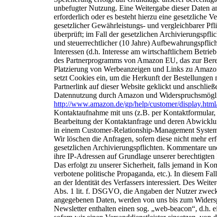
unbefugter Nutzung. Eine
Weitergabe dieser Daten an
erforderlich
oder es besteht hierzu eine gesetzliche V
gesetzlicher Gewährleistungs- und vergleichbarer Pfli
überprüft; im Fall der gesetzlichen Archivierungspflic
und steuerrechtlicher (10 Jahre) Aufbewahrungspflich
Interessen (d.h. Interesse am wirtschaftlichem Betrie
des Partnerprogramms von Amazon EU, das zur
Bere
Platzierung von Werbeanzeigen
und Links zu Amazon
setzt Cookies ein,
um die Herkunft der Bestellungen
Partnerlink auf dieser Website geklickt und anschli
Datennutzung durch Amazon und Widerspruchsmöglich
http://www.amazon.de/gp/help/customer/display.ht
Kontaktaufnahme mit uns (z.B. per Kontaktformular, 
Bearbeitung der Kontaktanfrage und deren Abwicklu
in einem Customer-Relationship-Management Syst
Wir löschen die Anfragen, sofern diese nicht mehr erf
gesetzlichen Archivierungspflichten.
K
ommentare
und
ihre IP-Adressen auf Grundlage unserer
berechtigten
Das erfolgt zu unserer
Sicherheit, falls jemand in Ko
verbotene
politische Propaganda, etc.). In diesem F
an der Identität des Verfassers interessiert.
Des Weitere
Abs. 1 lit. f. DSGVO, die
Angaben der Nutzer zweck
angegebenen Daten, werden von uns bis zum Widers
Newsletter enthalten einen sog. „web-beacon“, d.h. 