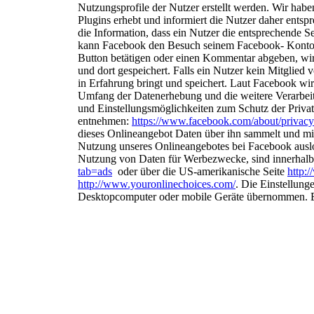
Nutzungsprofile der Nutzer erstellt werden. Wir hab
Plugins erhebt und informiert die Nutzer daher ents
die Information, dass ein Nutzer die entsprechende S
kann Facebook den Besuch seinem Facebook-
Konto
Button betätigen oder einen
Kommentar abgeben, wird
und dort
gespeichert. Falls ein Nutzer kein Mitglied 
in Erfahrung bringt und speichert. Laut Facebook wi
Umfang der Datenerhebung und die weitere Verarbe
und Einstellungsmöglichkeiten zum Schutz der Priva
entnehmen:
https://www.facebook.com/about/privacy
dieses Onlineangebot Daten über ihn
sammelt und mit
Nutzung unseres
Onlineangebotes bei Facebook ausl
Nutzung von Daten für Werbezwecke, sind innerhalb 
tab=ads
oder über die US-amerikanische Seite
http:
http://www.youronlinechoices.com/
. Die Einstellung
Desktopcomputer oder mobile Geräte übernommen.