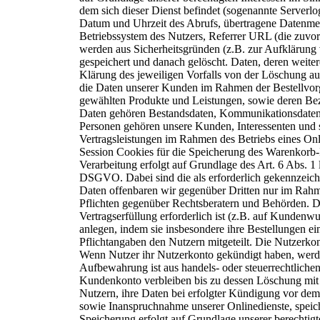
dem sich dieser Dienst befindet (sogenannte Serverlo
Datum und Uhrzeit des Abrufs, übertragene Datenm
Betriebssystem des Nutzers, Referrer URL (die zuvo
werden aus Sicherheitsgründen (z.B. zur Aufklärung
gespeichert und danach gelöscht. Daten, deren weit
Klärung des jeweiligen Vorfalls von der Löschung
a
die Daten unserer Kunden im Rahmen der Bestellvor
gewählten Produkte und Leistungen, sowie deren Be
Daten gehören Bestandsdaten, Kommunikationsdaten,
Personen gehören unsere Kunden, Interessenten und 
Vertragsleistungen im Rahmen des Betriebs eines On
Session Cookies für die Speicherung des
Warenkorb-I
Verarbeitung erfolgt auf Grundlage des Art. 6 Abs. 1
DSGVO. Dabei sind die als erforderlich gekennzei
Daten offenbaren wir gegenüber Dritten nur im Rah
Pflichten gegenüber Rechtsberatern und Behörden. 
Vertragserfüllung erforderlich ist (z.B. auf
Kundenwuns
anlegen, indem sie insbesondere ihre Bestellungen 
Pflichtangaben den Nutzern mitgeteilt. Die Nutzerko
Wenn Nutzer ihr Nutzerkonto gekündigt haben, wer
Aufbewahrung ist aus handels- oder
steuerrechtlich
Kundenkonto verbleiben bis zu
dessen Löschung mit a
Nutzern, ihre
Daten bei erfolgter Kündigung vor dem
sowie Inanspruchnahme unserer Onlinedienste, spei
Speicherung erfolgt auf Grundlage unserer
berechtigt