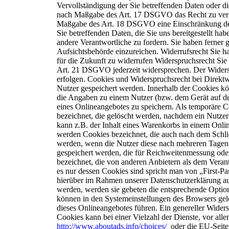
Vervollständigung der Sie betreffenden Daten oder d
nach Maßgabe des Art. 17 DSGVO das Recht zu verla
Maßgabe des Art. 18 DSGVO eine Einschränkung der
Sie betreffenden Daten, die Sie uns bereitgestellt h
andere Verantwortliche zu fordern.
Sie haben ferner
Aufsichtsbehörde einzureichen.
W
iderrufsrecht
Sie h
für die Zukunft zu widerrufen
W
iderspruchsrecht
Sie
Art. 21 DSGVO jederzeit
widersprechen. Der Widers
erfolgen.
C
ookies
und Widerspruchsrecht bei Direkt
Nutzer gespeichert werden. Innerhalb der Cookies
kö
die Angaben zu einem Nutzer (bzw.
dem Gerät auf d
eines
Onlineangebotes zu speichern. Als temporäre C
bezeichnet, die gelöscht werden, nachdem ein Nutzer
kann z.B. der Inhalt eines Warenkorbs in einem Onli
werden Cookies bezeichnet, die auch nach dem Schl
werden, wenn die Nutzer diese nach mehreren Tage
gespeichert werden, die für
Reichweitenmessung oder
bezeichnet, die
von anderen Anbietern als dem Verant
es nur dessen Cookies sind spricht man von „First-Pa
hierüber im Rahmen unserer Datenschutzerklärung
au
werden, werden sie gebeten die
entsprechende Option
können in den
Systemeinstellungen des Browsers ge
dieses Onlineangebotes führen.
Ein genereller Wider
Cookies kann bei einer
Vielzahl der Dienste, vor all
http://www.aboutads.info/choices/
oder die EU-Seit