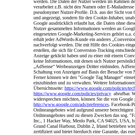
werden.
Die Daten der Nutzer werden im Rahmen der
verarbeitet z.B. nicht den Namen oder E-Mailadresse 
pseudonymer Nutzer-Profile. D.h. aus der Sicht von
und angezeigt, sondern für den Cookie-Inhaber, una
Google ausdrücklich erlaubt hat, die Daten ohne die
Nutzer gesammelten Informationen
werden an Google
eingesetzten Google-Marketing-Services gehört u.
erhält jeder AdWords-Kunde ein anderes „Conversio
nachverfolgt werden. Die mit Hilfe des Cookies ein
erstellen, die sich für Conversion-Tracking entschie
Anzeige geklickt haben und zu einer mit
einem Conve
keine Informationen, mit
denen sich Nutzer persönlich
„AdSense“ Werbeanzeigen Dritter einbinden. AdSen
Schaltung von Anzeigen auf Basis der Besuche
von N
Ferner können wir den "Google Tag Manager" einset
einzubinden und zu verwalten.
Weitere Informatione
Übersichtsseite:
https://www.google.com/policies/tec
https://www.google.com/policies/privacy
abrufbar.
W
widersprechen möchten, können Sie die
von Google g
http://www.google.com/ads/preferences
.
F
acebook-Pi
Onlineangebotes wird aufgrund unserer berechtigten
Onlineangebotes und zu diesen Zwecken das sog. "F
Inc., 1 Hacker Way, Menlo Park, CA 94025, USA, bzw
Grand Canal Harbour, Dublin 2, Irland betrieben wi
zertifiziert und bietet hierdurch eine Garantie, das e